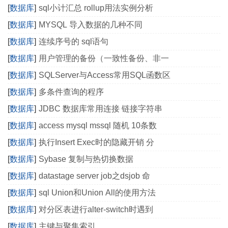
[
数据库
]
sql小计汇总 rollup用法实例分析
[
数据库
]
MYSQL 导入数据的几种不同
[
数据库
]
连续序号的 sql语句
[
数据库
]
用户管理的备份（一致性备份、非一
[
数据库
]
SQLServer与Access常用SQL函数区
[
数据库
]
多条件查询的程序
[
数据库
]
JDBC 数据库常用连接 链接字符串
[
数据库
]
access mysql mssql 随机 10条数
[
数据库
]
执行Insert Exec时的隐藏开销 分
[
数据库
]
Sybase 复制与热切换数据
[
数据库
]
datastage server job之dsjob 命
[
数据库
]
sql Union和Union All的使用方法
[
数据库
]
对分区表进行alter-switch时遇到
[
数据库
]
主键与聚集索引