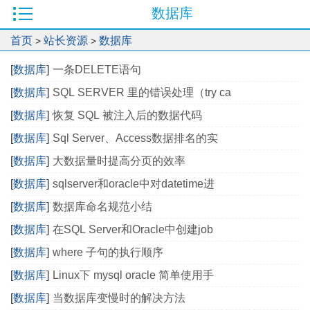
数据库
首页
站长资源
数据库
>
>
[
数据库
]
一条DELETE语句
[
数据库
]
SQL SERVER 里的错误处理（try ca
[
数据库
]
恢复 SQL 被注入后的数据代码
[
数据库
]
Sql Server、Access数据排名的实
[
数据库
]
大数据量时提高分页的效率
[
数据库
]
sqlserver和oracle中对datetime进
[
数据库
]
数据库命名规范小结
[
数据库
]
在SQL Server和Oracle中创建job
[
数据库
]
where 子句的执行顺序
[
数据库
]
Linux下 mysql oracle 简单使用手
[
数据库
]
当数据库变慢时的解决方法