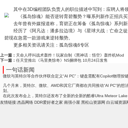
其中在3D编程团队负责人的职位描述中写到：应聘人将
去年曾有外媒报道称，育碧正在筹备《孤岛惊魂》系列新
经历了《阿凡达：潘多拉边境》与《星球大战：亡命之徒
碧现在急需一款游戏来逆转颓势。
更多相关资讯请关注：孤岛惊魂6专区
上一篇：
天命人呼叫战术轰炸！玩家自制《黑神话：悟空》轰炸机Mod
下一篇：
任天堂推出《马里奥惊奇》NS捆绑包 10月24日发售
一句话新闻
微软与英特尔等合作伙伴联合定义“AI PC”：键盘需配有Copilot物理按
几个月来，英特尔、微软、AMD和其它厂商都在共同推动“AI PC”的
划。
在此次发布会上，英特尔还发布了全新的全新的酷睿Ultra Meteor La
友情链接:
杰晶网络
DDR爱好者之家
南强小屋
黑松山资源网
白云城资源