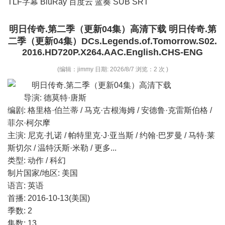
TLF字幕 BluRay 百度云 蓝奏 SUB SRT
明日传奇.第二季（更新04集）高清下载 明日传奇.第
二季（更新04集）DCs.Legends.of.Tomorrow.S02.
2016.HD720P.X264.AAC.English.CHS-ENG
(编辑：jimmy 日期: 2026/8/7 浏览：2 次 )
导演: 德莫特·唐斯
编剧: 格里格·伯兰蒂 / 马克·古根海姆 / 安德鲁·克雷斯伯格 /
菲尔·柯尔摩
主演: 尼克·扎诺 / 帕特里克·J·亚当斯 / 约翰·巴罗曼 / 马特·莱
斯切尔 / 温特沃斯·米勒 / 更多...
类型: 动作 / 科幻
制片国家/地区: 美国
语言: 英语
首播: 2016-10-13(美国)
季数: 2
集数: 13