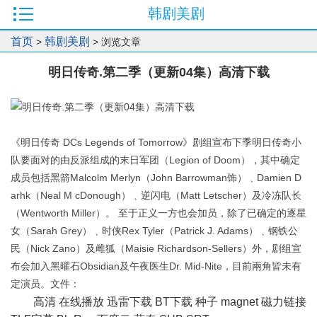
韩剧美剧
首页
韩剧美剧
>
> 浏览文章
明日传奇.第二季（更新04集）高清下载
《明日传奇 DCs Legends of Tomorrow》剧组宣布下季明日传奇小
队要面对的由反派组成的末日军团（Legion of Doom），其中确定
成员包括黑箭Malcolm Merlyn（John Barrowman饰）﹑Damien D
arhk（Neal M cDonough）﹑逆闪电（Matt Letscher）及冷冻队长
（Wentworth Miller）。 至于正义一方也会加员，除了已确定的逐星
女（Sarah Grey）﹑时侠Rex Tyler（Patrick J. Adams）﹑钢铁公
民（Nick Zano）及雌狐（Maisie Richardson-Sellers）外，剧组宣
布会加入黑曜石Obsidian及午夜医生Dr. Mid-Nite，目前兩角皆未有
定演员。文件：
高清 在线播放 迅雷下载 BT下载 种子 magnet 磁力链接